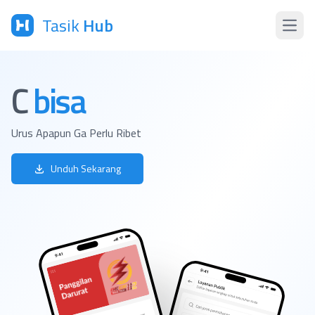
Tasik
Hub
Open 
Cek Paj
bisa
Urus Apapun Ga Perlu Ribet
Unduh Sekarang